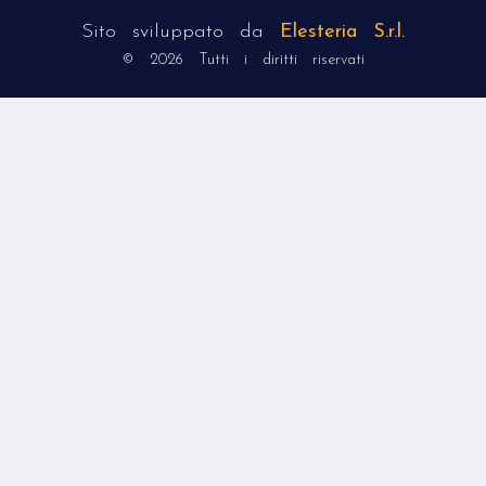
Sito sviluppato da
Elesteria S.r.l.
© 2026 Tutti i diritti riservati